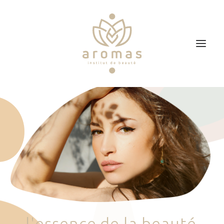
Accueil
Soins
Je veux faire un bon cadeau
Plan d’accès
Prendre RDV
l
'
e
s
s
e
n
c
e
d
e
l
a
b
e
a
u
t
é