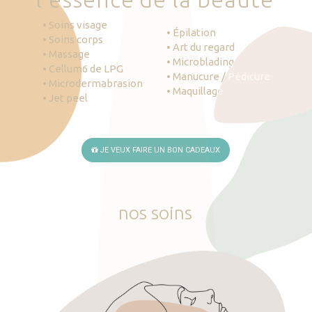
• Soins visage
• Épilation
• Soins corps
• Art du regard
• Massage
• Microblading
• Cellum6 de LPG
• Manucure / Pédicure
• Microdermabrasion
• Maquillage
• Jet peel
JE VEUX FAIRE UN BON CADEAUX
nos
soins