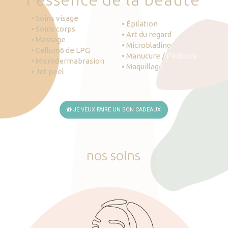
• Soins visage
• Épilation
• Soins corps
• Art du regard
• Massage
• Microblading
• Cellum6 de LPG
• Manucure / Pédicure
• Microdermabrasion
• Maquillage
• Jet peel
JE VEUX FAIRE UN BON CADEAUX
nos
soins