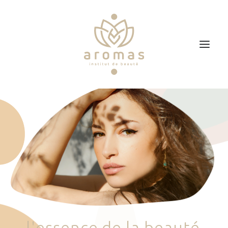
Accueil
Soins
Je veux faire un bon cadeau
Plan d’accès
Prendre RDV
l
'
e
s
s
e
n
c
e
d
e
l
a
b
e
a
u
t
é