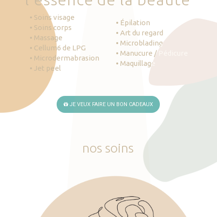
• Soins visage
• Épilation
• Soins corps
• Art du regard
• Massage
• Microblading
• Cellum6 de LPG
• Manucure / Pédicure
• Microdermabrasion
• Maquillage
• Jet peel
JE VEUX FAIRE UN BON CADEAUX
nos
soins