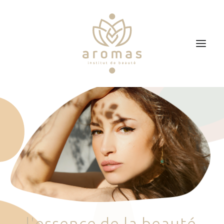
Accueil
Soins
Je veux faire un bon cadeau
Plan d’accès
Prendre RDV
l
'
e
s
s
e
n
c
e
d
e
l
a
b
e
a
u
t
é