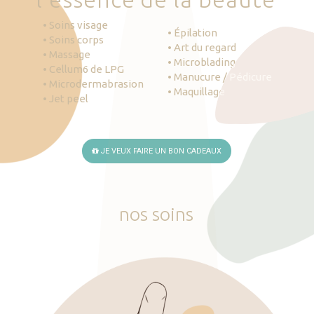
• Soins visage
• Épilation
• Soins corps
• Art du regard
• Massage
• Microblading
• Cellum6 de LPG
• Manucure / Pédicure
• Microdermabrasion
• Maquillage
• Jet peel
JE VEUX FAIRE UN BON CADEAUX
nos
soins