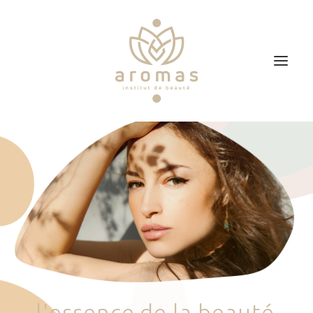
Accueil
Soins
Je veux faire un bon cadeau
Plan d’accès
Prendre RDV
l
'
e
s
s
e
n
c
e
d
e
l
a
b
e
a
u
t
é