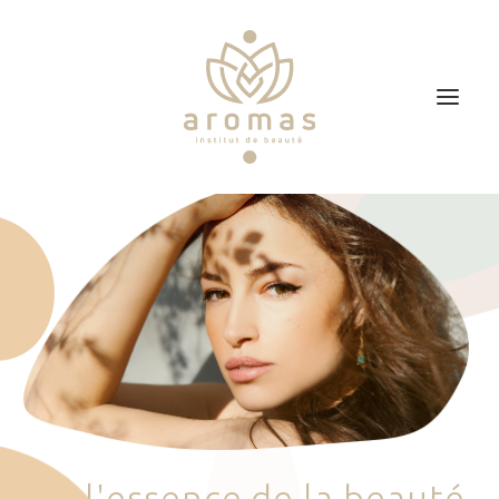
Accueil
Soins
Je veux faire un bon cadeau
Plan d’accès
Prendre RDV
l
'
e
s
s
e
n
c
e
d
e
l
a
b
e
a
u
t
é