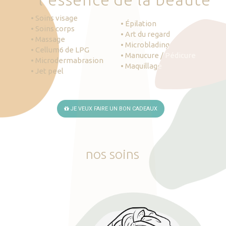
• Soins visage
• Épilation
• Soins corps
• Art du regard
• Massage
• Microblading
• Cellum6 de LPG
• Manucure / Pédicure
• Microdermabrasion
• Maquillage
• Jet peel
JE VEUX FAIRE UN BON CADEAUX
nos
soins