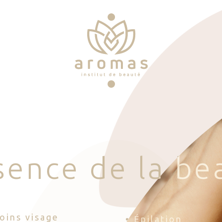
s
e
n
c
e
d
e
l
a
b
e
Soins visage
• Épilation