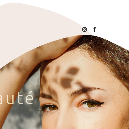
a
u
t
é