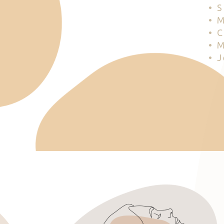
• 
• 
• 
• 
• 