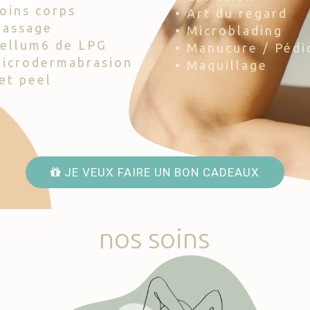
Soins corps
• Art du regard
Massage
• Microblading
Cellum6 de LPG
• Manucure / Pédi
Microdermabrasion
• Maquillage
Jet peel
JE VEUX FAIRE UN BON CADEAUX
nos
soins