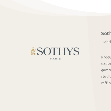
Sot
-Fabr
Produ
exper
gamme
résult
raffi