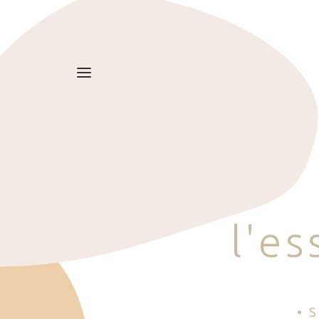
l
'
e
s
• 