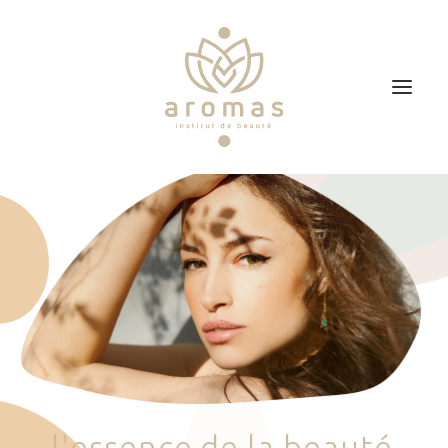
Accueil
Soins
Je veux faire un bon cadeau
Plan d’accès
Prendre RDV
l
'
e
s
s
e
n
c
e
d
e
l
a
b
e
a
u
t
é