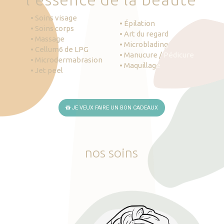
• Soins visage
• Épilation
• Soins corps
• Art du regard
• Massage
• Microblading
• Cellum6 de LPG
• Manucure / Pédicure
• Microdermabrasion
• Maquillage
• Jet peel
JE VEUX FAIRE UN BON CADEAUX
nos
soins