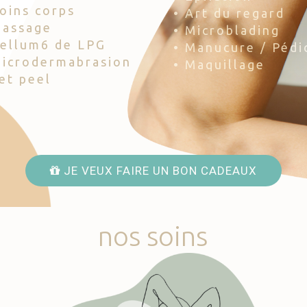
Soins corps
• Art du regard
Massage
• Microblading
Cellum6 de LPG
• Manucure / Pédi
Microdermabrasion
• Maquillage
Jet peel
JE VEUX FAIRE UN BON CADEAUX
nos
soins