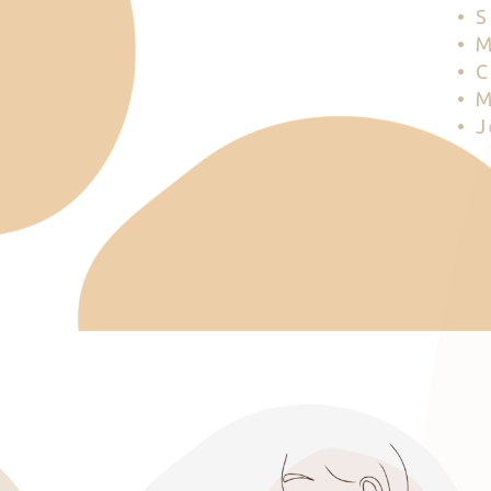
• 
• 
• 
• 
• 