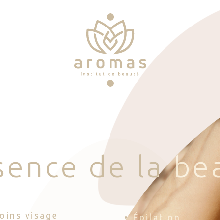
s
e
n
c
e
d
e
l
a
b
e
Soins visage
• Épilation