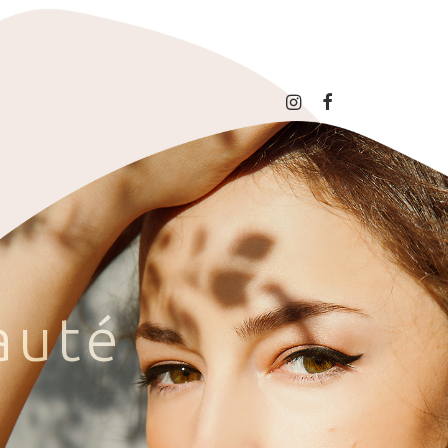
a
u
t
é