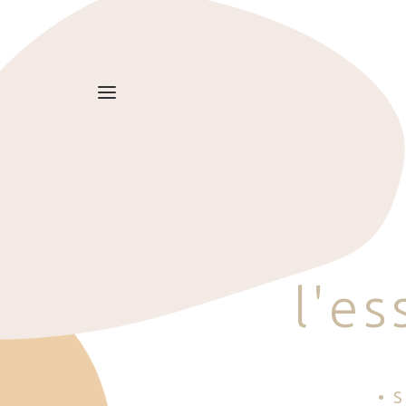
l
'
e
s
• 