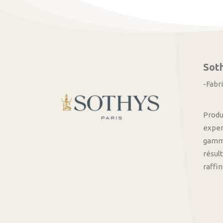
Sot
-Fabr
Produ
exper
gamme
résult
raffi