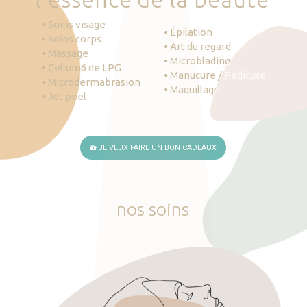
• Soins visage
• Épilation
• Soins corps
• Art du regard
• Massage
• Microblading
• Cellum6 de LPG
• Manucure / Pédicure
• Microdermabrasion
• Maquillage
• Jet peel
JE VEUX FAIRE UN BON CADEAUX
nos
soins