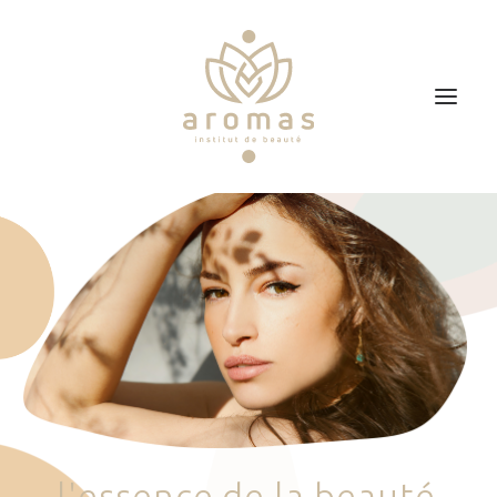
Accueil
Soins
Je veux faire un bon cadeau
Plan d’accès
Prendre RDV
l
'
e
s
s
e
n
c
e
d
e
l
a
b
e
a
u
t
é