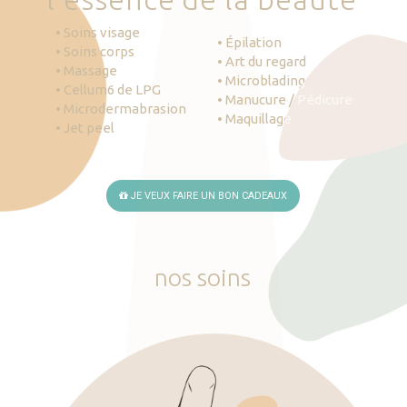
• Soins visage
• Épilation
• Soins corps
• Art du regard
• Massage
• Microblading
• Cellum6 de LPG
• Manucure / Pédicure
• Microdermabrasion
• Maquillage
• Jet peel
JE VEUX FAIRE UN BON CADEAUX
nos
soins