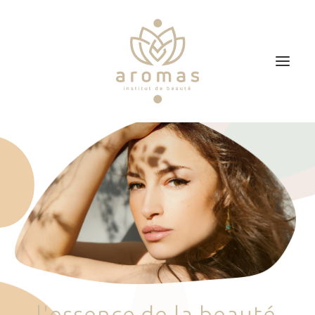
Accueil
Soins
Je veux faire un bon cadeau
Plan d’accès
Prendre RDV
l
'
e
s
s
e
n
c
e
d
e
l
a
b
e
a
u
t
é