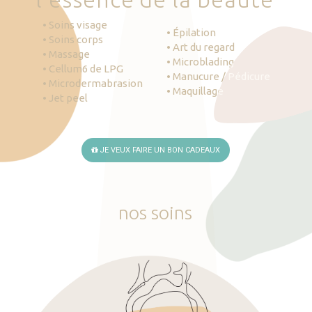
• Soins visage
• Épilation
• Soins corps
• Art du regard
• Massage
• Microblading
• Cellum6 de LPG
• Manucure / Pédicure
• Microdermabrasion
• Maquillage
• Jet peel
JE VEUX FAIRE UN BON CADEAUX
nos
soins