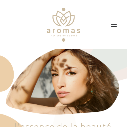
Accueil
Soins
Je veux faire un bon cadeau
Plan d’accès
Prendre RDV
l
'
e
s
s
e
n
c
e
d
e
l
a
b
e
a
u
t
é