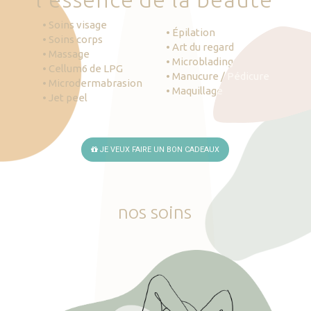
• Soins visage
• Épilation
• Soins corps
• Art du regard
• Massage
• Microblading
• Cellum6 de LPG
• Manucure / Pédicure
• Microdermabrasion
• Maquillage
• Jet peel
JE VEUX FAIRE UN BON CADEAUX
nos
soins