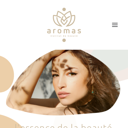
Accueil
Soins
Je veux faire un bon cadeau
Plan d’accès
Prendre RDV
l
'
e
s
s
e
n
c
e
d
e
l
a
b
e
a
u
t
é