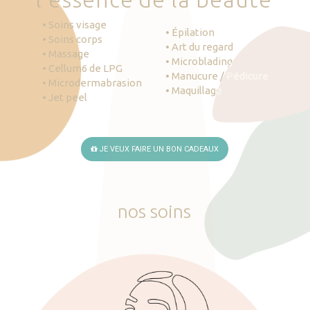
• Soins visage
• Épilation
• Soins corps
• Art du regard
• Massage
• Microblading
• Cellum6 de LPG
• Manucure / Pédicure
• Microdermabrasion
• Maquillage
• Jet peel
JE VEUX FAIRE UN BON CADEAUX
nos
soins