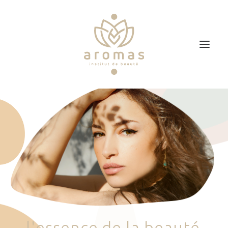
Accueil
Soins
Je veux faire un bon cadeau
Plan d’accès
Prendre RDV
l
'
e
s
s
e
n
c
e
d
e
l
a
b
e
a
u
t
é