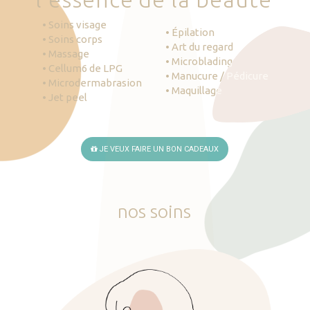
• Soins visage
• Épilation
• Soins corps
• Art du regard
• Massage
• Microblading
• Cellum6 de LPG
• Manucure / Pédicure
• Microdermabrasion
• Maquillage
• Jet peel
JE VEUX FAIRE UN BON CADEAUX
nos
soins