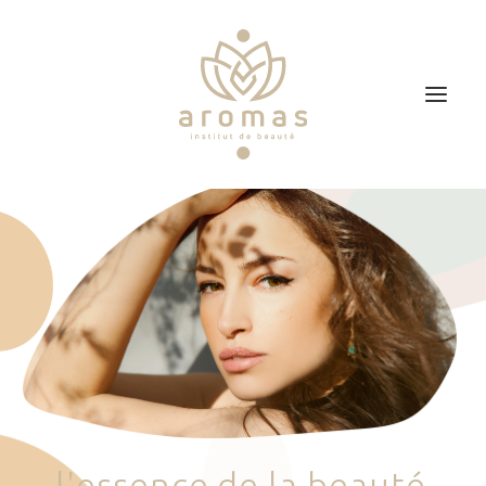
Accueil
Soins
Je veux faire un bon cadeau
Plan d’accès
Prendre RDV
l
'
e
s
s
e
n
c
e
d
e
l
a
b
e
a
u
t
é