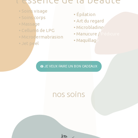
• Soins visage
• Épilation
• Soins corps
• Art du regard
• Massage
• Microblading
• Cellum6 de LPG
• Manucure / Pédicure
• Microdermabrasion
• Maquillage
• Jet peel
JE VEUX FAIRE UN BON CADEAUX
nos
soins