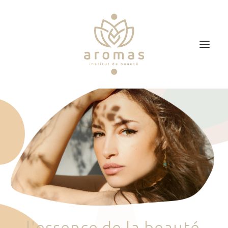
Accueil
Soins
Je veux faire un bon cadeau
Plan d’accès
Prendre RDV
l
'
e
s
s
e
n
c
e
d
e
l
a
b
e
a
u
t
é