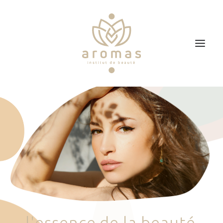
Accueil
Soins
Je veux faire un bon cadeau
Plan d’accès
Prendre RDV
l
'
e
s
s
e
n
c
e
d
e
l
a
b
e
a
u
t
é