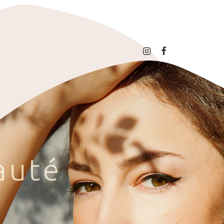
a
u
t
é