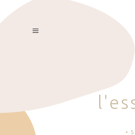
l
'
e
s
• 