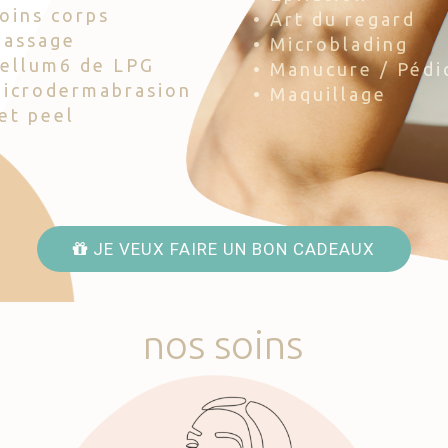
Soins corps
• Art du regard
Massage
• Microblading
Cellum6 de LPG
• Manucure / Pédi
Microdermabrasion
• Maquillage
Jet peel
JE VEUX FAIRE UN BON CADEAUX
nos
soins