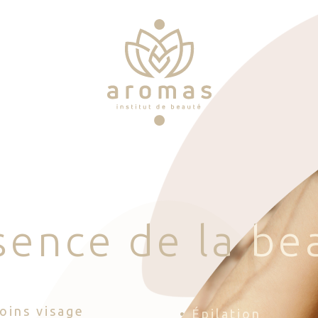
s
e
n
c
e
d
e
l
a
b
e
Soins visage
• Épilation