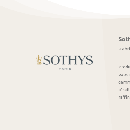
Sot
-Fabr
Produ
exper
gamme
résult
raffi