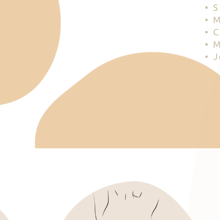
• 
• 
• 
• 
• 