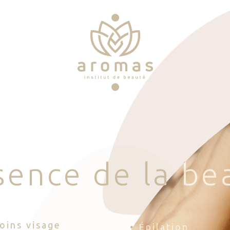
s
e
n
c
e
d
e
l
a
b
e
Soins visage
• Épilation