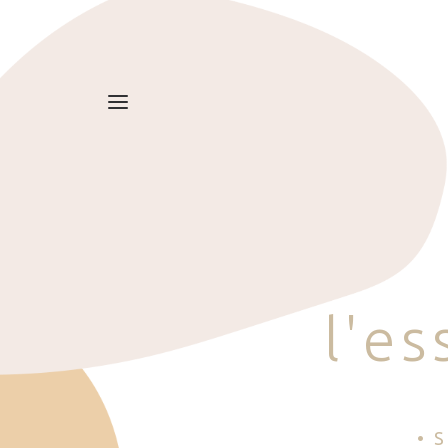
l
'
e
s
• 