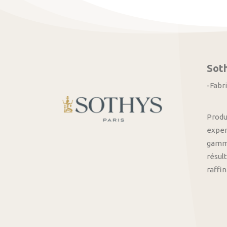
Sot
-Fabr
Produ
exper
gamme
résult
raffi