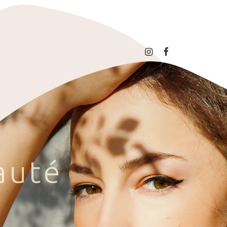
a
u
t
é