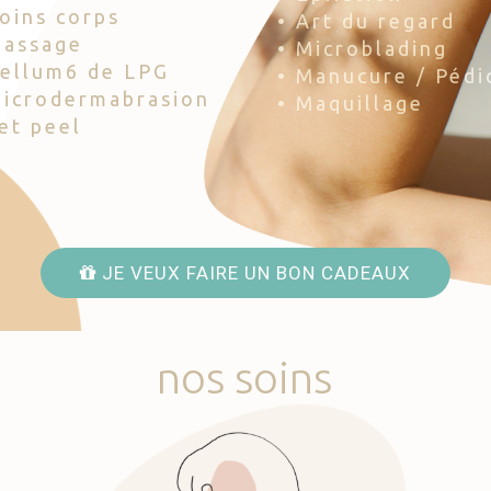
Soins corps
• Art du regard
Massage
• Microblading
Cellum6 de LPG
• Manucure / Pédi
Microdermabrasion
• Maquillage
Jet peel
JE VEUX FAIRE UN BON CADEAUX
nos
soins