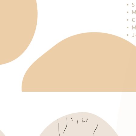
• 
• 
• 
• 
• 