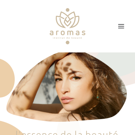
Accueil
Soins
Je veux faire un bon cadeau
Plan d’accès
Prendre RDV
l
'
e
s
s
e
n
c
e
d
e
l
a
b
e
a
u
t
é