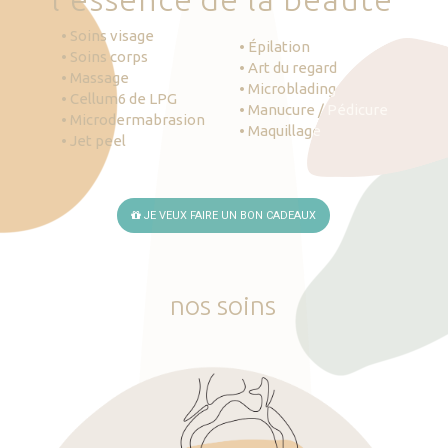
• Soins visage
• Épilation
• Soins corps
• Art du regard
• Massage
• Microblading
• Cellum6 de LPG
• Manucure / Pédicure
• Microdermabrasion
• Maquillage
• Jet peel
JE VEUX FAIRE UN BON CADEAUX
nos
soins