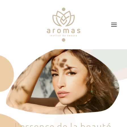
Accueil
Soins
Je veux faire un bon cadeau
Plan d’accès
Prendre RDV
l
'
e
s
s
e
n
c
e
d
e
l
a
b
e
a
u
t
é