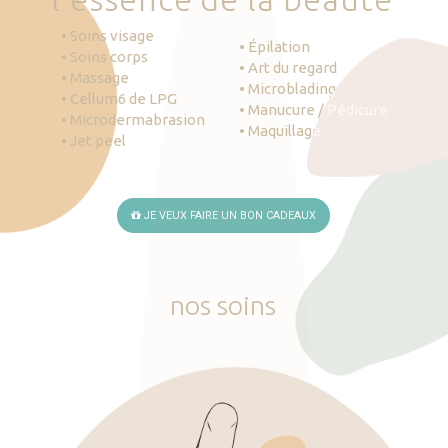
• Soins visage
• Épilation
• Soins corps
• Art du regard
• Massage
• Microblading
• Cellum6 de LPG
• Manucure / Pédicure
• Microdermabrasion
• Maquillage
• Jet peel
JE VEUX FAIRE UN BON CADEAUX
nos
soins