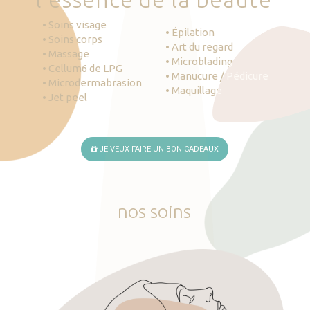
• Soins visage
• Épilation
• Soins corps
• Art du regard
• Massage
• Microblading
• Cellum6 de LPG
• Manucure / Pédicure
• Microdermabrasion
• Maquillage
• Jet peel
JE VEUX FAIRE UN BON CADEAUX
nos
soins