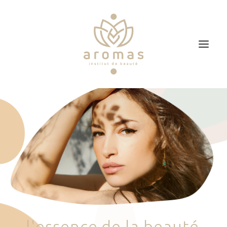
Accueil
Soins
Je veux faire un bon cadeau
Plan d’accès
Prendre RDV
l
'
e
s
s
e
n
c
e
d
e
l
a
b
e
a
u
t
é