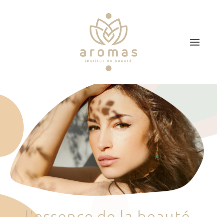
Accueil
Soins
Je veux faire un bon cadeau
Plan d’accès
Prendre RDV
l
'
e
s
s
e
n
c
e
d
e
l
a
b
e
a
u
t
é