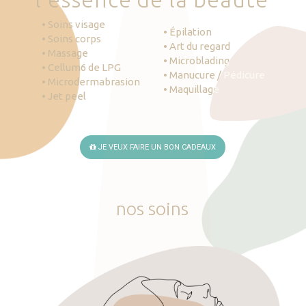
• Soins visage
• Épilation
• Soins corps
• Art du regard
• Massage
• Microblading
• Cellum6 de LPG
• Manucure / Pédicure
• Microdermabrasion
• Maquillage
• Jet peel
JE VEUX FAIRE UN BON CADEAUX
nos
soins