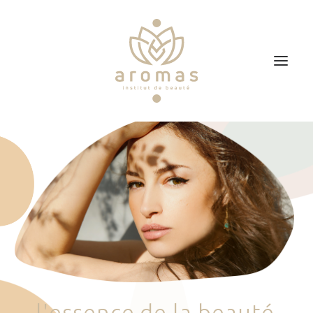
Accueil
Soins
Je veux faire un bon cadeau
Plan d’accès
Prendre RDV
l
'
e
s
s
e
n
c
e
d
e
l
a
b
e
a
u
t
é