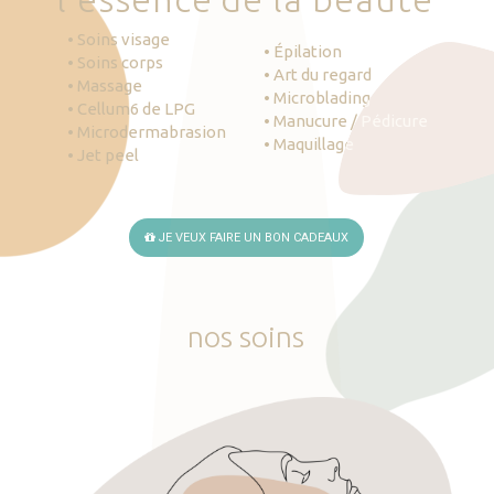
• Soins visage
• Épilation
• Soins corps
• Art du regard
• Massage
• Microblading
• Cellum6 de LPG
• Manucure / Pédicure
• Microdermabrasion
• Maquillage
• Jet peel
JE VEUX FAIRE UN BON CADEAUX
nos
soins