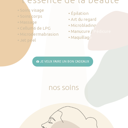
• Soins visage
• Épilation
• Soins corps
• Art du regard
• Massage
• Microblading
• Cellum6 de LPG
• Manucure / Pédicure
• Microdermabrasion
• Maquillage
• Jet peel
JE VEUX FAIRE UN BON CADEAUX
nos
soins