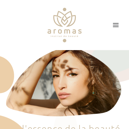
Accueil
Soins
Je veux faire un bon cadeau
Plan d’accès
Prendre RDV
l
'
e
s
s
e
n
c
e
d
e
l
a
b
e
a
u
t
é