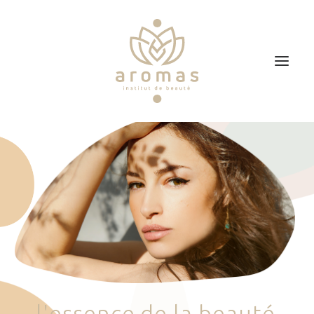
Accueil
Soins
Je veux faire un bon cadeau
Plan d’accès
Prendre RDV
l
'
e
s
s
e
n
c
e
d
e
l
a
b
e
a
u
t
é