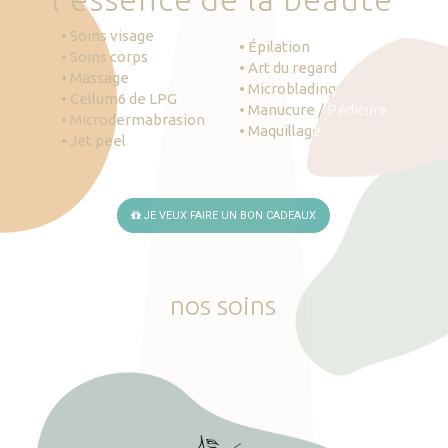
• Soins visage
• Épilation
• Soins corps
• Art du regard
• Massage
• Microblading
• Cellum6 de LPG
• Manucure / Pédicure
• Microdermabrasion
• Maquillage
• Jet peel
JE VEUX FAIRE UN BON CADEAUX
nos
soins