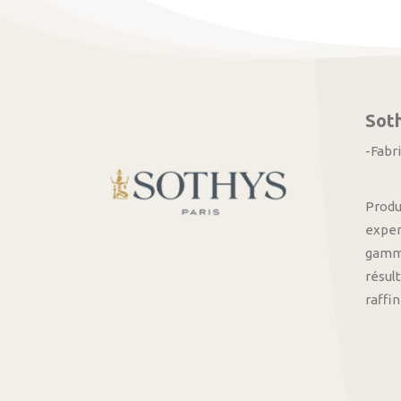
Sot
-Fabr
Produ
exper
gamme
résult
raffi