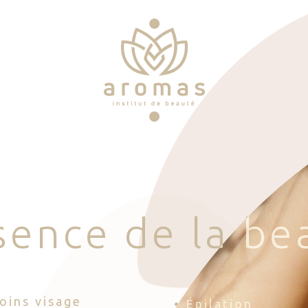
s
e
n
c
e
d
e
l
a
b
e
Soins visage
• Épilation