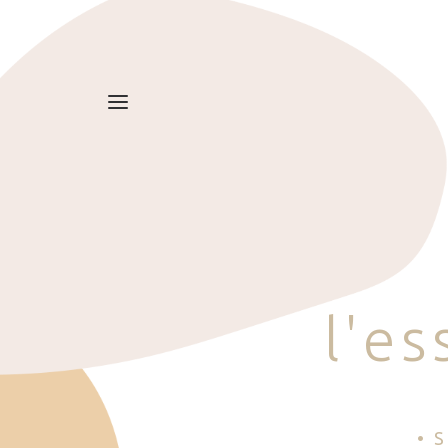
l
'
e
s
• 