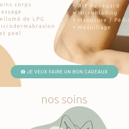
Soins corps
• Art du regard
Massage
• Microblading
Cellum6 de LPG
• Manucure / Pédi
Microdermabrasion
• Maquillage
Jet peel
JE VEUX FAIRE UN BON CADEAUX
nos
soins