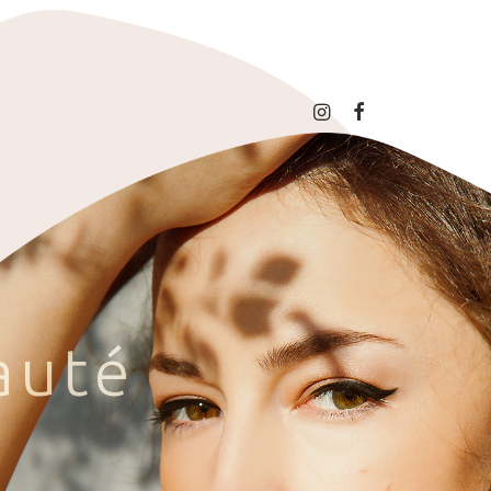
a
u
t
é