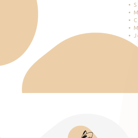
• 
• 
• 
• 
• 