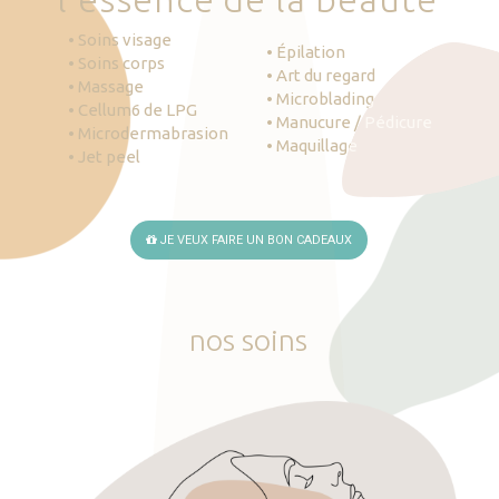
• Soins visage
• Épilation
• Soins corps
• Art du regard
• Massage
• Microblading
• Cellum6 de LPG
• Manucure / Pédicure
• Microdermabrasion
• Maquillage
• Jet peel
JE VEUX FAIRE UN BON CADEAUX
nos
soins