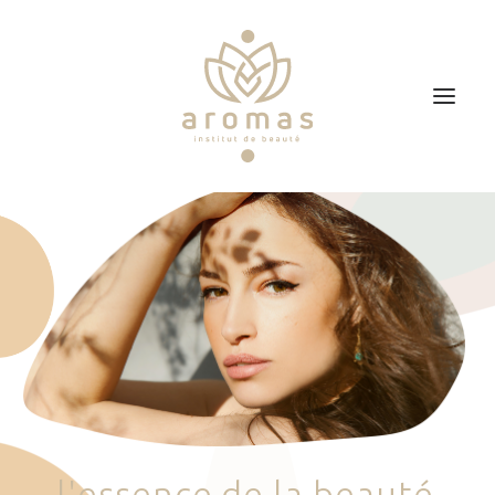
Accueil
Soins
Je veux faire un bon cadeau
Plan d’accès
Prendre RDV
l
'
e
s
s
e
n
c
e
d
e
l
a
b
e
a
u
t
é