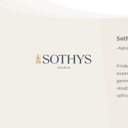
Sot
-Fabr
Produ
exper
gamme
résult
raffi