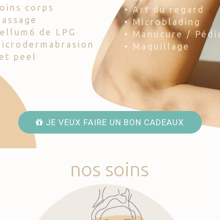
Soins corps
• Art du regard
Massage
• Microblading
Cellum6 de LPG
• Manucure / Pédi
Microdermabrasion
• Maquillage
Jet peel
JE VEUX FAIRE UN BON CADEAUX
nos
soins