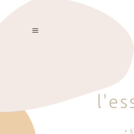
l
'
e
s
• 