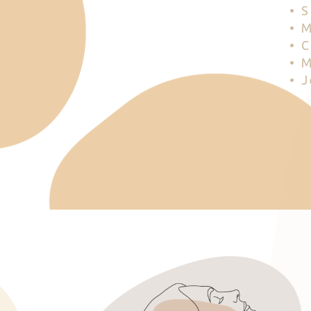
• 
• 
• 
• 
• 