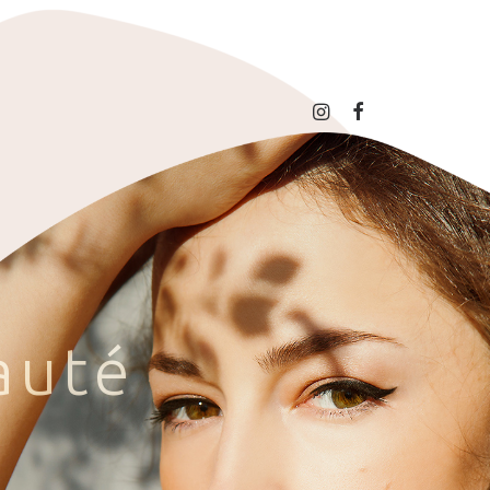
a
u
t
é