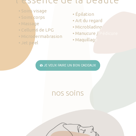
• Soins visage
• Épilation
• Soins corps
• Art du regard
• Massage
• Microblading
• Cellum6 de LPG
• Manucure / Pédicure
• Microdermabrasion
• Maquillage
• Jet peel
JE VEUX FAIRE UN BON CADEAUX
nos
soins