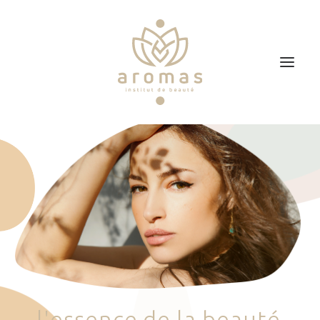
Accueil
Soins
Je veux faire un bon cadeau
Plan d’accès
Prendre RDV
l
'
e
s
s
e
n
c
e
d
e
l
a
b
e
a
u
t
é