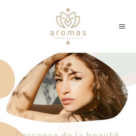
Accueil
Soins
Je veux faire un bon cadeau
Plan d’accès
Prendre RDV
l
'
e
s
s
e
n
c
e
d
e
l
a
b
e
a
u
t
é