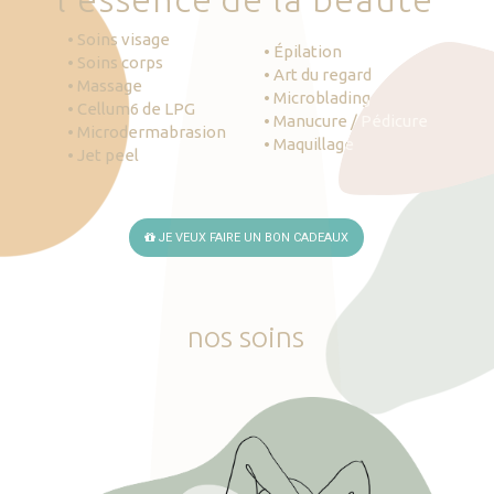
• Soins visage
• Épilation
• Soins corps
• Art du regard
• Massage
• Microblading
• Cellum6 de LPG
• Manucure / Pédicure
• Microdermabrasion
• Maquillage
• Jet peel
JE VEUX FAIRE UN BON CADEAUX
nos
soins