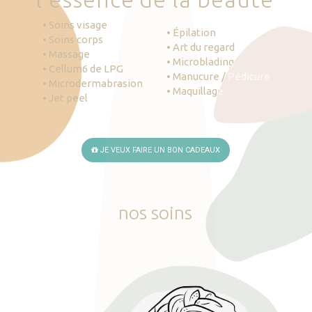
• Soins visage
• Épilation
• Soins corps
• Art du regard
• Massage
• Microblading
• Cellum6 de LPG
• Manucure / Pédicure
• Microdermabrasion
• Maquillage
• Jet peel
JE VEUX FAIRE UN BON CADEAUX
nos
soins