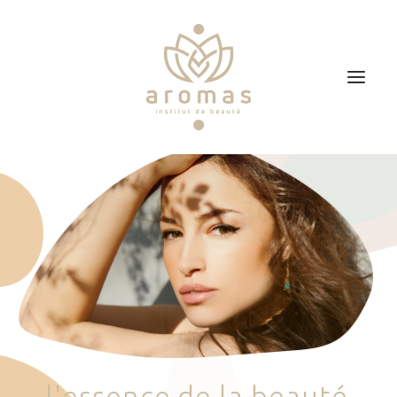
Accueil
Soins
Je veux faire un bon cadeau
Plan d’accès
Prendre RDV
l
'
e
s
s
e
n
c
e
d
e
l
a
b
e
a
u
t
é