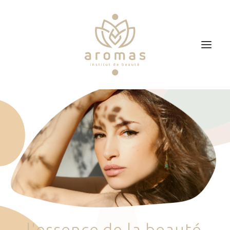
Accueil
Soins
Je veux faire un bon cadeau
Plan d’accès
Prendre RDV
l
'
e
s
s
e
n
c
e
d
e
l
a
b
e
a
u
t
é