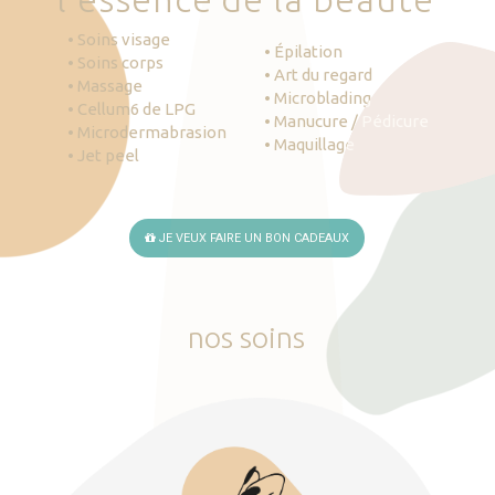
• Soins visage
• Épilation
• Soins corps
• Art du regard
• Massage
• Microblading
• Cellum6 de LPG
• Manucure / Pédicure
• Microdermabrasion
• Maquillage
• Jet peel
JE VEUX FAIRE UN BON CADEAUX
nos
soins