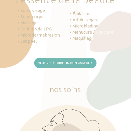
• Soins visage
• Épilation
• Soins corps
• Art du regard
• Massage
• Microblading
• Cellum6 de LPG
• Manucure / Pédicure
• Microdermabrasion
• Maquillage
• Jet peel
JE VEUX FAIRE UN BON CADEAUX
nos
soins