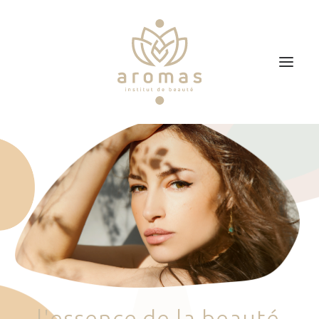
Accueil
Soins
Je veux faire un bon cadeau
Plan d’accès
Prendre RDV
l
'
e
s
s
e
n
c
e
d
e
l
a
b
e
a
u
t
é