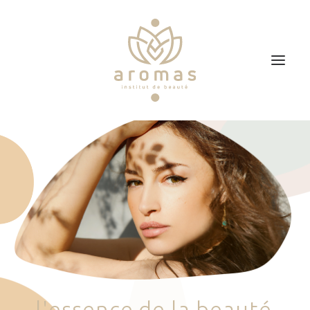
Accueil
Soins
Je veux faire un bon cadeau
Plan d’accès
Prendre RDV
l
'
e
s
s
e
n
c
e
d
e
l
a
b
e
a
u
t
é