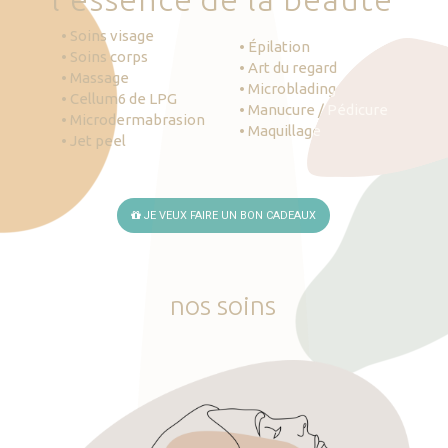
• Soins visage
• Épilation
• Soins corps
• Art du regard
• Massage
• Microblading
• Cellum6 de LPG
• Manucure / Pédicure
• Microdermabrasion
• Maquillage
• Jet peel
JE VEUX FAIRE UN BON CADEAUX
nos
soins