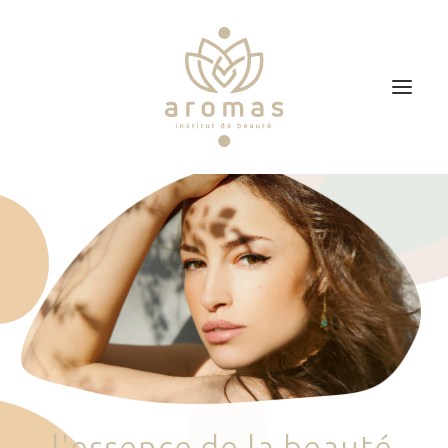
Accueil
Soins
Je veux faire un bon cadeau
Plan d’accès
Prendre RDV
l
'
e
s
s
e
n
c
e
d
e
l
a
b
e
a
u
t
é