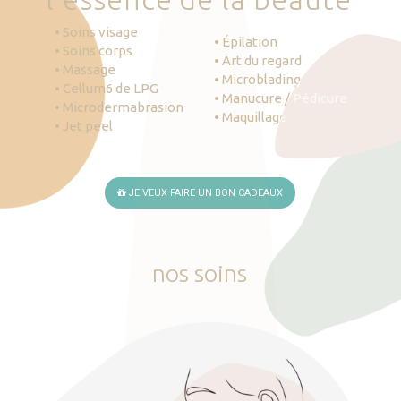
• Soins visage
• Épilation
• Soins corps
• Art du regard
• Massage
• Microblading
• Cellum6 de LPG
• Manucure / Pédicure
• Microdermabrasion
• Maquillage
• Jet peel
JE VEUX FAIRE UN BON CADEAUX
nos
soins