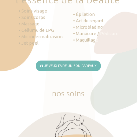
• Soins visage
• Épilation
• Soins corps
• Art du regard
• Massage
• Microblading
• Cellum6 de LPG
• Manucure / Pédicure
• Microdermabrasion
• Maquillage
• Jet peel
JE VEUX FAIRE UN BON CADEAUX
nos
soins