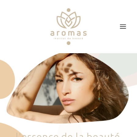
Accueil
Soins
Je veux faire un bon cadeau
Plan d’accès
Prendre RDV
l
'
e
s
s
e
n
c
e
d
e
l
a
b
e
a
u
t
é