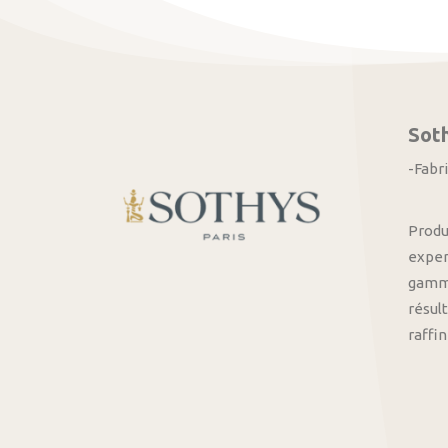
Sot
-Fabr
Produ
exper
gamme
résult
raffi