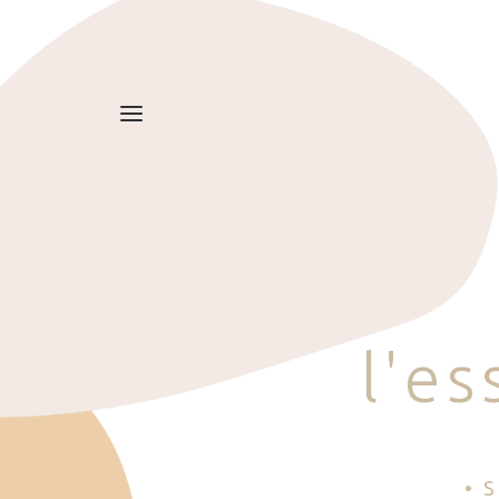
l
'
e
s
• 