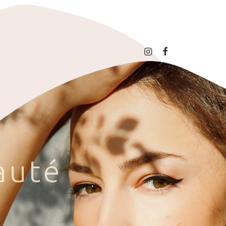
a
u
t
é