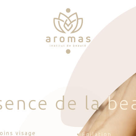
s
e
n
c
e
d
e
l
a
b
e
Soins visage
• Épilation