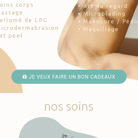
Soins corps
• Art du regard
Massage
• Microblading
Cellum6 de LPG
• Manucure / Pédi
Microdermabrasion
• Maquillage
Jet peel
JE VEUX FAIRE UN BON CADEAUX
nos
soins