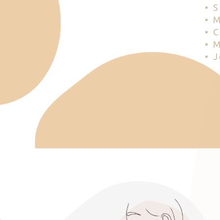
• 
• 
• 
• 
• 