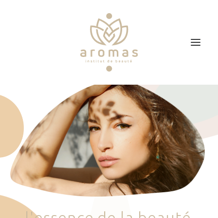
Accueil
Soins
Je veux faire un bon cadeau
Plan d’accès
Prendre RDV
l
'
e
s
s
e
n
c
e
d
e
l
a
b
e
a
u
t
é