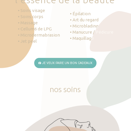
• Soins visage
• Épilation
• Soins corps
• Art du regard
• Massage
• Microblading
• Cellum6 de LPG
• Manucure / Pédicure
• Microdermabrasion
• Maquillage
• Jet peel
JE VEUX FAIRE UN BON CADEAUX
nos
soins