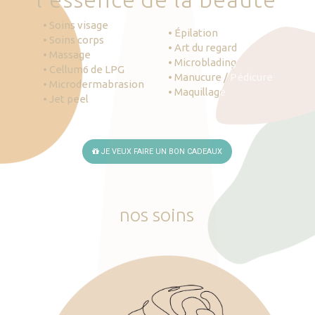
• Soins visage
• Épilation
• Soins corps
• Art du regard
• Massage
• Microblading
• Cellum6 de LPG
• Manucure / Pédicure
• Microdermabrasion
• Maquillage
• Jet peel
JE VEUX FAIRE UN BON CADEAUX
nos
soins