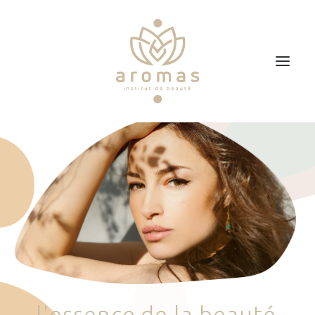
Accueil
Soins
Je veux faire un bon cadeau
Plan d’accès
Prendre RDV
l
'
e
s
s
e
n
c
e
d
e
l
a
b
e
a
u
t
é