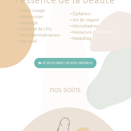
• Soins visage
• Épilation
• Soins corps
• Art du regard
• Massage
• Microblading
• Cellum6 de LPG
• Manucure / Pédicure
• Microdermabrasion
• Maquillage
• Jet peel
JE VEUX FAIRE UN BON CADEAUX
nos
soins