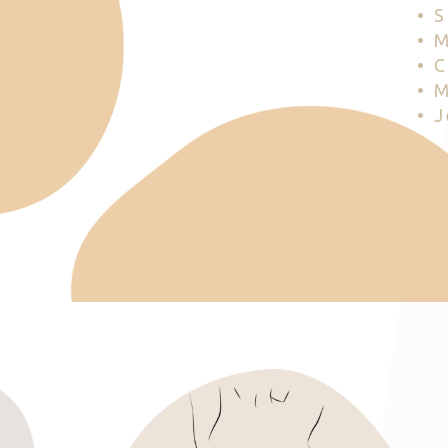
• 
• 
• 
• 
• 