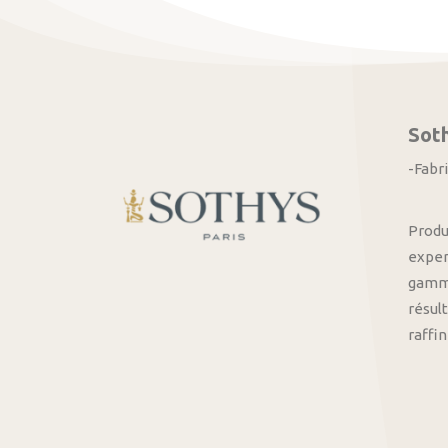
Sot
-Fabr
Produ
exper
gamme
résult
raffi