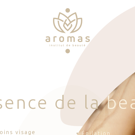
s
e
n
c
e
d
e
l
a
b
e
Soins visage
• Épilation