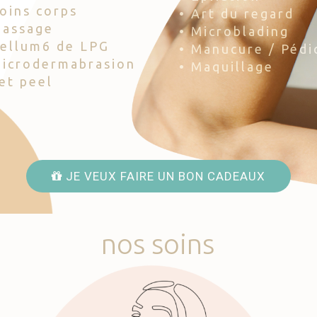
Soins corps
• Art du regard
Massage
• Microblading
Cellum6 de LPG
• Manucure / Pédi
Microdermabrasion
• Maquillage
Jet peel
JE VEUX FAIRE UN BON CADEAUX
nos
soins