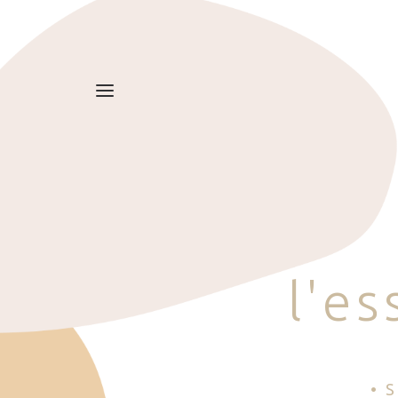
l
'
e
s
• 