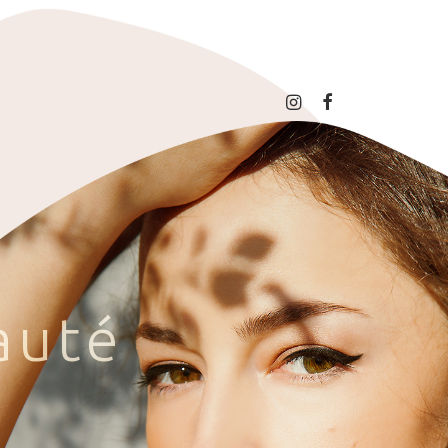
a
u
t
é