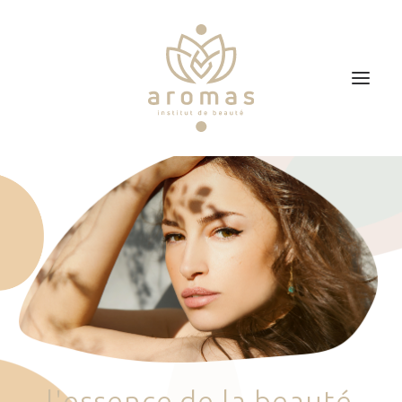
Accueil
Soins
Je veux faire un bon cadeau
Plan d’accès
Prendre RDV
l
'
e
s
s
e
n
c
e
d
e
l
a
b
e
a
u
t
é