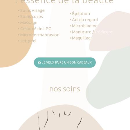
• Soins visage
• Épilation
• Soins corps
• Art du regard
• Massage
• Microblading
• Cellum6 de LPG
• Manucure / Pédicure
• Microdermabrasion
• Maquillage
• Jet peel
JE VEUX FAIRE UN BON CADEAUX
nos
soins