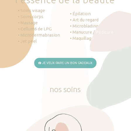
• Soins visage
• Épilation
• Soins corps
• Art du regard
• Massage
• Microblading
• Cellum6 de LPG
• Manucure / Pédicure
• Microdermabrasion
• Maquillage
• Jet peel
JE VEUX FAIRE UN BON CADEAUX
nos
soins