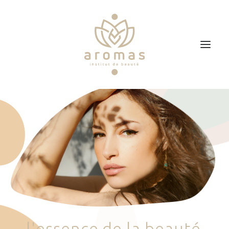
Accueil
Soins
Je veux faire un bon cadeau
Plan d’accès
Prendre RDV
l
'
e
s
s
e
n
c
e
d
e
l
a
b
e
a
u
t
é