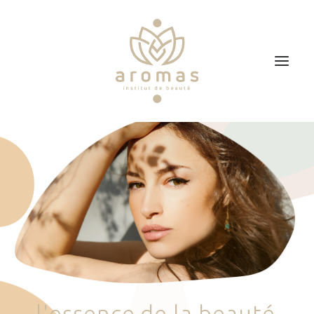
Accueil
Soins
Je veux faire un bon cadeau
Plan d’accès
Prendre RDV
l
'
e
s
s
e
n
c
e
d
e
l
a
b
e
a
u
t
é