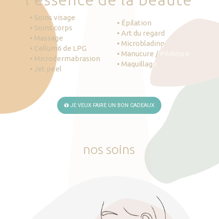
• Soins visage
• Épilation
• Soins corps
• Art du regard
• Massage
• Microblading
• Cellum6 de LPG
• Manucure / Pédicure
• Microdermabrasion
• Maquillage
• Jet peel
JE VEUX FAIRE UN BON CADEAUX
nos
soins