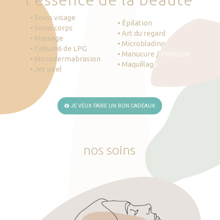
• Soins visage
• Épilation
• Soins corps
• Art du regard
• Massage
• Microblading
• Cellum6 de LPG
• Manucure / Pédicure
• Microdermabrasion
• Maquillage
• Jet peel
JE VEUX FAIRE UN BON CADEAUX
nos
soins