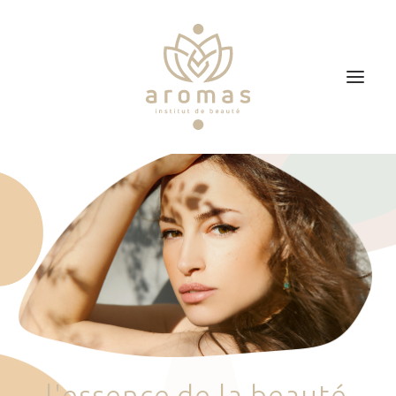
Accueil
Soins
Je veux faire un bon cadeau
Plan d’accès
Prendre RDV
l
'
e
s
s
e
n
c
e
d
e
l
a
b
e
a
u
t
é