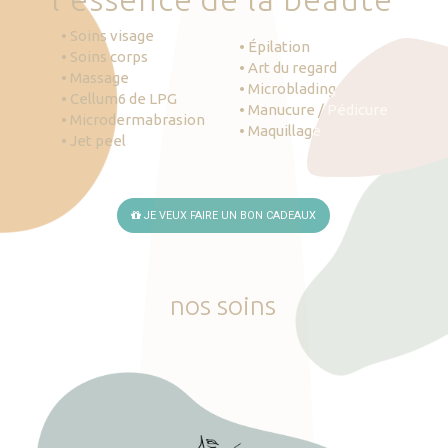
• Soins visage
• Épilation
• Soins corps
• Art du regard
• Massage
• Microblading
• Cellum6 de LPG
• Manucure / Pédicure
• Microdermabrasion
• Maquillage
• Jet peel
JE VEUX FAIRE UN BON CADEAUX
nos
soins