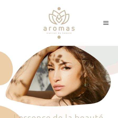
Accueil
Soins
Je veux faire un bon cadeau
Plan d’accès
Prendre RDV
l
'
e
s
s
e
n
c
e
d
e
l
a
b
e
a
u
t
é