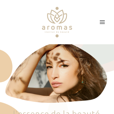
Accueil
Soins
Je veux faire un bon cadeau
Plan d’accès
Prendre RDV
l
'
e
s
s
e
n
c
e
d
e
l
a
b
e
a
u
t
é