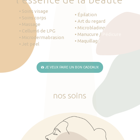
• Soins visage
• Épilation
• Soins corps
• Art du regard
• Massage
• Microblading
• Cellum6 de LPG
• Manucure / Pédicure
• Microdermabrasion
• Maquillage
• Jet peel
JE VEUX FAIRE UN BON CADEAUX
nos
soins