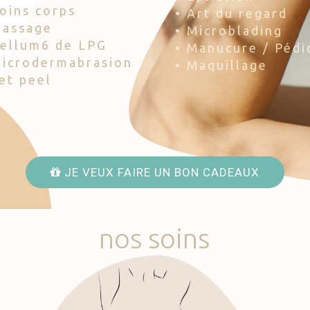
Soins corps
• Art du regard
Massage
• Microblading
Cellum6 de LPG
• Manucure / Pédi
Microdermabrasion
• Maquillage
Jet peel
JE VEUX FAIRE UN BON CADEAUX
nos
soins