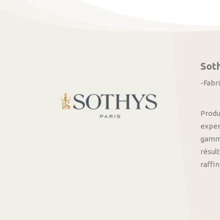
Sot
-Fabr
Produ
exper
gamme
résult
raffi