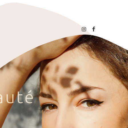
a
u
t
é