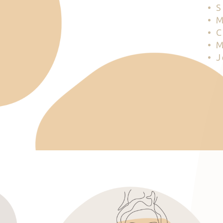
• 
• 
• 
• 
• 