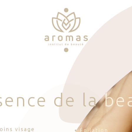
s
e
n
c
e
d
e
l
a
b
e
Soins visage
• Épilation