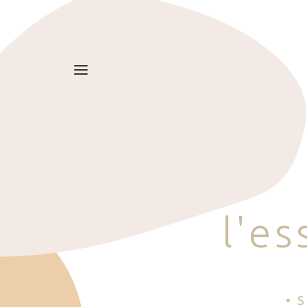
l
'
e
s
• 