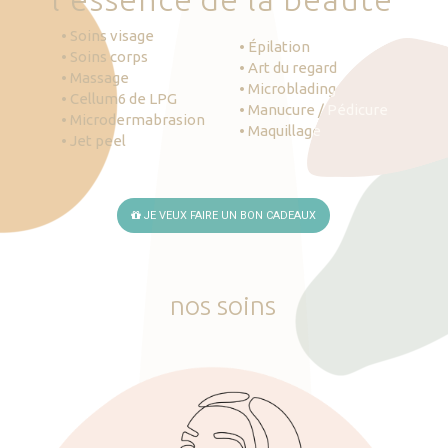
• Soins visage
• Épilation
• Soins corps
• Art du regard
• Massage
• Microblading
• Cellum6 de LPG
• Manucure / Pédicure
• Microdermabrasion
• Maquillage
• Jet peel
JE VEUX FAIRE UN BON CADEAUX
nos
soins