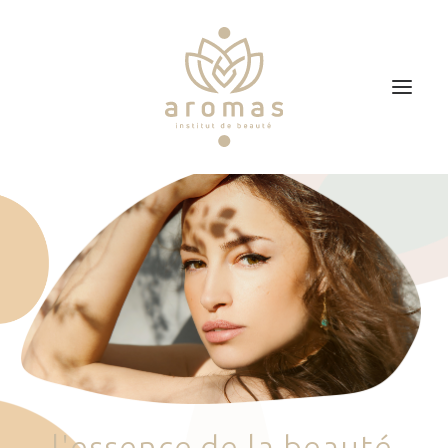
Accueil
Soins
Je veux faire un bon cadeau
Plan d’accès
Prendre RDV
l
'
e
s
s
e
n
c
e
d
e
l
a
b
e
a
u
t
é