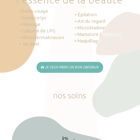
• Soins visage
• Épilation
• Soins corps
• Art du regard
• Massage
• Microblading
• Cellum6 de LPG
• Manucure / Pédicure
• Microdermabrasion
• Maquillage
• Jet peel
JE VEUX FAIRE UN BON CADEAUX
nos
soins