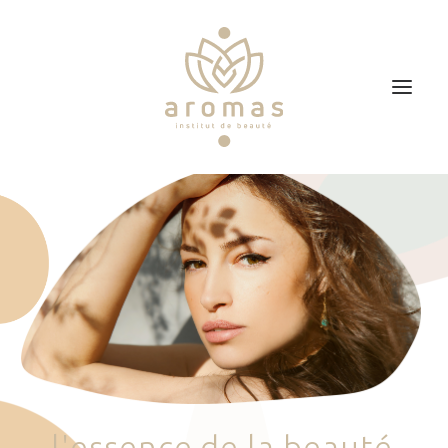
Accueil
Soins
Je veux faire un bon cadeau
Plan d’accès
Prendre RDV
l
'
e
s
s
e
n
c
e
d
e
l
a
b
e
a
u
t
é